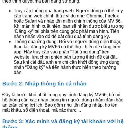
theo trình duyệt mà bạn đang sử dụng.
Truy cập thông qua trang web: Người dùng có thể truy
cập trang web chính thức ví dụ như Chrome, Firefox
hoặc Safari và nhập tên miền chính thống của MV 66.
Khi màn hình xuất hiện, bạn sẽ nhận được biểu tượng
“Đăng ký” tại phía trên cùng góc phải màn hình. Tiến
hành nhấn vào đó để bắt đầu quá trình đăng ký.
Thông qua ứng dụng: Đối với người dùng điện thoại,
thao tác đăng ký MV66 có thể thực hiện dễ dàng trên
app. Hãy truy cập vào phần “Tải ứng dụng” trên
website, lựa chọn phiên bản tương thích để cài đặt.
Sau khi cài đặt, anh em chỉ cần khởi động ứng dụng,
nhấn “Đăng ký” và tiến hành thực hiện theo hướng
dẫn.
Bước 2: Nhập thông tin cá nhân
Đây là bước khó nhất trong quy trình đăng ký MV66, bởi vì
hệ thống cần xác nhận thông tin người dùng nhằm đảm bảo
an toàn cùng lợi ích. Bao gồm như tên đăng nhập, họ tên,
mật khẩu, số điện thoại, mã xác thực. ..
Bước 3: Xác minh và đăng ký tài khoản với hệ
thống