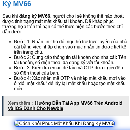
Ký MV66
Sau khi
đăng ký MV66
, người chơi sẽ không thể nào thoát
được tình trạng mất mật khẩu tài khoản. Để khắc phục
trường hợp trên thì bạn có thể thực hiện các bước theo chỉ
dẫn dưới:
Bước 1: Nhắn tin cho đội ngũ hỗ trợ trực tuyến của nhà
cái bằng việc nhấp chọn vào mục nhắn tin được liệt kê
trên trang chủ.
Bước 2: Cung cấp thông tin tài khoản cho nhà cái: Tên
tài khoản, số điện thoại đã đăng ký với tài khoản.
Bước 3: Kiểm tra email để lấy mã OTP được gởi đến
số điện thoại của bạn.
Bước 4: Xác nhận mã OTP và nhập mật khẩu mới vào
ô “đổi mật khẩu” để lấy lại mật khẩu hoặc tạo mật khẩu
mới.
Xem thêm :
Hướng Dẫn Tải App MV66 Trên Android
và iOS Dành Cho Newbie