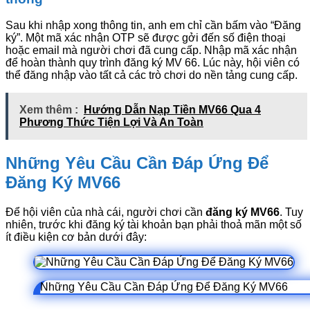
Sau khi nhập xong thông tin, anh em chỉ cần bấm vào “Đăng
ký”. Một mã xác nhận OTP sẽ được gởi đến số điện thoại
hoặc email mà người chơi đã cung cấp. Nhập mã xác nhận
để hoàn thành quy trình đăng ký MV 66. Lúc này, hội viên có
thể đăng nhập vào tất cả các trò chơi do nền tảng cung cấp.
Xem thêm :
Hướng Dẫn Nạp Tiền MV66 Qua 4
Phương Thức Tiện Lợi Và An Toàn
Những Yêu Cầu Cần Đáp Ứng Để
Đăng Ký MV66
Để hội viên của nhà cái, người chơi cần
đăng ký MV66
. Tuy
nhiên, trước khi đăng ký tài khoản bạn phải thoả mãn một số
ít điều kiện cơ bản dưới đây:
Những Yêu Cầu Cần Đáp Ứng Để Đăng Ký MV66