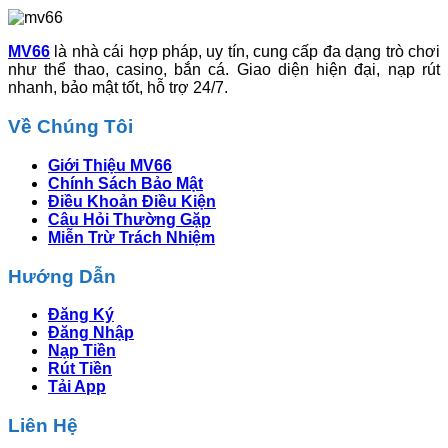
Năm
4
MV66
2026
Phương
Thành
Thức
Công
MV66
là nhà cái hợp pháp, uy tín, cung cấp đa dạng trò chơi
Tiện
–
như thể thao, casino, bắn cá. Giao diện hiện đại, nạp rút
Lợi
Bắt
nhanh, bảo mật tốt, hỗ trợ 24/7.
Và
Đầu
An
Trải
Về Chúng Tôi
Toàn
Nghiệm
Cá
Giới Thiệu MV66
Cược
Chính Sách Bảo Mật
Minh
Điều Khoản Điều Kiện
Bạch
Câu Hỏi Thường Gặp
Miễn Trừ Trách Nhiệm
Hướng Dẫn
Đăng Ký
Đăng Nhập
Nạp Tiền
Rút Tiền
Tải App
Liên Hệ