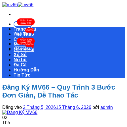
Bỏ
qua
nội
dung
ĐĂNG KÝ
Trang Chủ
Thể Thao
NẠP ĐẦU
Casino
ĐĂNG KÝ
Bắn Cá
NẠP ĐẦU
Game Bài
Xổ Số
Nổ hũ
Đá Gà
Hướng Dẫn
Tin Tức
Đăng Ký MV66 – Quy Trình 3 Bước
Đơn Giản, Dễ Thao Tác
Đăng vào
2 Tháng 5, 2026
15 Tháng 6, 2026
bởi
admin
02
Th5