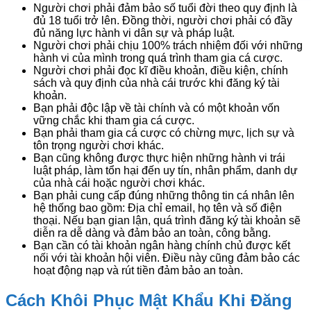
Người chơi phải đảm bảo số tuổi đời theo quy định là
đủ 18 tuổi trở lên. Đồng thời, người chơi phải có đầy
đủ năng lực hành vi dân sự và pháp luật.
Người chơi phải chịu 100% trách nhiệm đối với những
hành vi của mình trong quá trình tham gia cá cược.
Người chơi phải đọc kĩ điều khoản, điều kiện, chính
sách và quy định của nhà cái trước khi đăng ký tài
khoản.
Bạn phải độc lập về tài chính và có một khoản vốn
vững chắc khi tham gia cá cược.
Bạn phải tham gia cá cược có chừng mực, lịch sự và
tôn trọng người chơi khác.
Bạn cũng không được thực hiện những hành vi trái
luật pháp, làm tổn hại đến uy tín, nhân phẩm, danh dự
của nhà cái hoặc người chơi khác.
Bạn phải cung cấp đúng những thông tin cá nhân lên
hệ thống bao gồm: Địa chỉ email, họ tên và số điện
thoại. Nếu bạn gian lận, quá trình đăng ký tài khoản sẽ
diễn ra dễ dàng và đảm bảo an toàn, công bằng.
Bạn cần có tài khoản ngân hàng chính chủ được kết
nối với tài khoản hội viên. Điều này cũng đảm bảo các
hoạt động nạp và rút tiền đảm bảo an toàn.
Cách Khôi Phục Mật Khẩu Khi Đăng