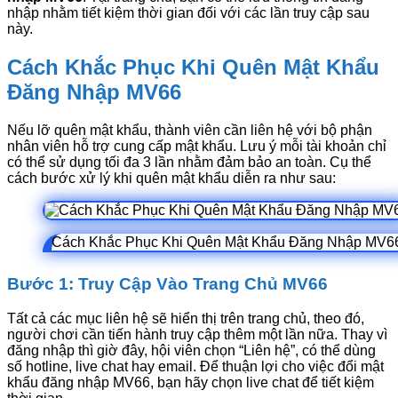
nhập nhằm tiết kiệm thời gian đối với các lần truy cập sau
này.
Cách Khắc Phục Khi Quên Mật Khẩu
Đăng Nhập MV66
Nếu lỡ quên mật khẩu, thành viên cần liên hệ với bộ phận
nhân viên hỗ trợ cung cấp mật khẩu. Lưu ý mỗi tài khoản chỉ
có thể sử dụng tối đa 3 lần nhằm đảm bảo an toàn. Cụ thể
cách bước xử lý khi quên mật khẩu diễn ra như sau:
Cách Khắc Phục Khi Quên Mật Khẩu Đăng Nhập MV6
Bước 1: Truy Cập Vào Trang Chủ MV66
Tất cả các mục liên hệ sẽ hiển thị trên trang chủ, theo đó,
người chơi cần tiến hành truy cập thêm một lần nữa. Thay vì
đăng nhập thì giờ đây, hội viên chọn “Liên hệ”, có thể dùng
số hotline, live chat hay email. Để thuận lợi cho việc đổi mật
khẩu đăng nhập MV66, bạn hãy chọn live chat để tiết kiệm