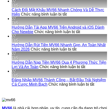
02
Th5
Cách Đổi Mật Khẩu MV66 Nhanh Chóng Và Dễ Thực
ở
Hiện
Chức năng bình luận bị tắt
Cách
02
Đổi
Th5
Mật
Hướng Dẫn Tải App MV66 Trên Android và iOS Dành
Khẩu
ở
Cho Newbie
Chức năng bình luận bị tắt
MV66
Hướng
02
Nhanh
Dẫn
Th5
Chóng
Tải
Hướng Dẫn Rút Tiền MV66 Nhanh Gọn, An Toàn Nhất
Và
ở
App
Năm 2026
Chức năng bình luận bị tắt
Dễ
Hướng
MV66
02
Thực
Dẫn
Trên
Th5
Hiện
Rút
Android
Hướng Dẫn Nạp Tiền MV66 Qua 4 Phương Thức Tiện
Tiền
và
ở
Lợi Và An Toàn
Chức năng bình luận bị tắt
MV66
iOS
Hướng
02
Nhanh
Dành
Dẫn
Th5
Gọn,
Cho
Nạp
Đăng Nhập MV66 Thành Công – Bắt Đầu Trải Nghiệm
An
Newbie
Tiền
ở
Cá Cược Minh Bạch
Chức năng bình luận bị tắt
Toàn
MV66
Đăng
Nhất
Qua
Nhập
Năm
4
MV66
2026
Phương
Thành
Thức
Công
MV66
là nhà cái hợp pháp, uy tín, cung cấp đa dạng trò chơi