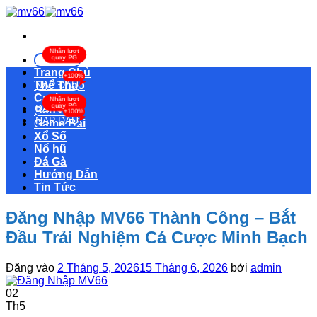
Bỏ
qua
nội
dung
ĐĂNG KÝ
Trang Chủ
Thể Thao
NẠP ĐẦU
Casino
ĐĂNG KÝ
Bắn Cá
NẠP ĐẦU
Game Bài
Xổ Số
Nổ hũ
Đá Gà
Hướng Dẫn
Tin Tức
Đăng Nhập MV66 Thành Công – Bắt
Đầu Trải Nghiệm Cá Cược Minh Bạch
Đăng vào
2 Tháng 5, 2026
15 Tháng 6, 2026
bởi
admin
02
Th5