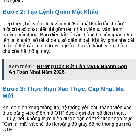
thời gian.
Bước 2: Tạo Lệnh Quên Mật Khẩu
Tiếp theo, hội viên click vào nút “Đổi mật khẩu tài khoản”,
một cửa sổ chat hiển thị gồm tên nhân viên tư vấn, form
hướng nội dung. Bạn điền tất cả các thông tin liên quan như:
tên tài khoản, số tài khoản, số điện thoại. Khi ấy, phía nhà cái
mới có thể xác minh được người chơi là thành viên chính
chủ của hệ thống này.
Xem thêm :
Hướng Dẫn Rút Tiền MV66 Nhanh Gọn,
An Toàn Nhất Năm 2026
Bước 3: Thực Hiện Xác Thực, Cập Nhật Mã
Mới
Khi đã điền xong thông tin, hệ thống yêu cầu thành viên xác
thực bằng việc điền mã OTP được gửi đến số điện thoại.
Lưu ý, nếu không thực hiện được bạn có thể click chọn mục
“Gửi lại mã” và chờ đợi khoảng 30 giây để hệ thống gửi mã
OTP.