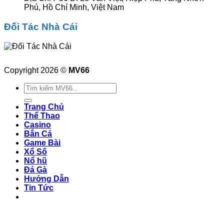
Phú, Hồ Chí Minh, Việt Nam
Đối Tác Nhà Cái
Copyright 2026 ©
MV66
Trang Chủ
Thể Thao
Casino
Bắn Cá
Game Bài
Xổ Số
Nổ hũ
Đá Gà
Hướng Dẫn
Tin Tức