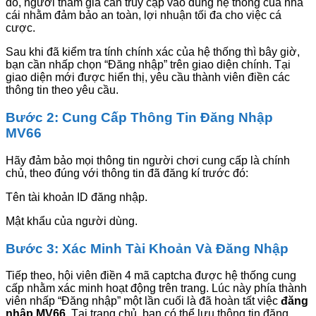
đó, người tham gia cần truy cập vào đúng hệ thống của nhà
cái nhằm đảm bảo an toàn, lợi nhuận tối đa cho việc cá
cược.
Sau khi đã kiểm tra tính chính xác của hệ thống thì bây giờ,
bạn cần nhấp chọn “Đăng nhập” trên giao diện chính. Tại
giao diện mới được hiển thị, yêu cầu thành viên điền các
thông tin theo yêu cầu.
Bước 2: Cung Cấp Thông Tin Đăng Nhập
MV66
Hãy đảm bảo mọi thông tin người chơi cung cấp là chính
chủ, theo đúng với thông tin đã đăng kí trước đó:
Tên tài khoản ID đăng nhập.
Mật khẩu của người dùng.
Bước 3: Xác Minh Tài Khoản Và Đăng Nhập
Tiếp theo, hội viên điền 4 mã captcha được hệ thống cung
cấp nhằm xác minh hoạt động trên trang. Lúc này phía thành
viên nhấp “Đăng nhập” một lần cuối là đã hoàn tất việc
đăng
nhập MV66
. Tại trang chủ, bạn có thể lưu thông tin đăng