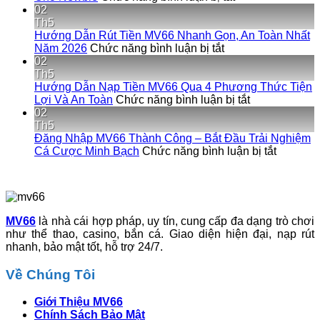
MV66
Hướng
02
Nhanh
Dẫn
Th5
Chóng
Tải
Hướng Dẫn Rút Tiền MV66 Nhanh Gọn, An Toàn Nhất
Và
ở
App
Năm 2026
Chức năng bình luận bị tắt
Dễ
Hướng
MV66
02
Thực
Dẫn
Trên
Th5
Hiện
Rút
Android
Hướng Dẫn Nạp Tiền MV66 Qua 4 Phương Thức Tiện
Tiền
và
ở
Lợi Và An Toàn
Chức năng bình luận bị tắt
MV66
iOS
Hướng
02
Nhanh
Dành
Dẫn
Th5
Gọn,
Cho
Nạp
Đăng Nhập MV66 Thành Công – Bắt Đầu Trải Nghiệm
An
Newbie
Tiền
ở
Cá Cược Minh Bạch
Chức năng bình luận bị tắt
Toàn
MV66
Đăng
Nhất
Qua
Nhập
Năm
4
MV66
2026
Phương
Thành
Thức
Công
MV66
là nhà cái hợp pháp, uy tín, cung cấp đa dạng trò chơi
Tiện
–
như thể thao, casino, bắn cá. Giao diện hiện đại, nạp rút
Lợi
Bắt
nhanh, bảo mật tốt, hỗ trợ 24/7.
Và
Đầu
An
Trải
Về Chúng Tôi
Toàn
Nghiệm
Cá
Giới Thiệu MV66
Cược
Chính Sách Bảo Mật
Minh