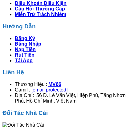
Điều Khoản Điều Kiện
Bạch
Câu Hỏi Thường Gặp
Miễn Trừ Trách Nhiệm
Hướng Dẫn
Đăng Ký
Đăng Nhập
Nạp Tiền
Rút Tiền
Tải App
Liên Hệ
Thương Hiệu :
MV66
Gamil :
[email protected]
Địa Chỉ : 56 Đ. Lê Văn Việt, Hiệp Phú, Tăng Nhơn
Phú, Hồ Chí Minh, Việt Nam
Đối Tác Nhà Cái